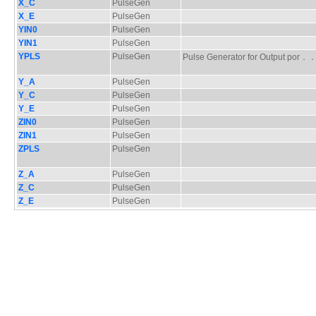
X_C
PulseGen
X_E
PulseGen
YIN0
PulseGen
YIN1
PulseGen
YPLS
PulseGen
Pulse Generator for Output por
Y_A
PulseGen
Y_C
PulseGen
Y_E
PulseGen
ZIN0
PulseGen
ZIN1
PulseGen
ZPLS
PulseGen
Z_A
PulseGen
Z_C
PulseGen
Z_E
PulseGen