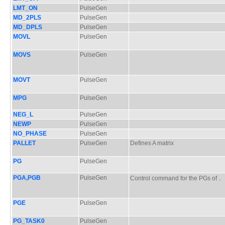
LMT_ON
PulseGen
MD_2PLS
PulseGen
MD_DPLS
PulseGen
MOVL
PulseGen
MOVS
PulseGen
MOVT
PulseGen
MPG
PulseGen
NEG_L
PulseGen
NEWP
PulseGen
NO_PHASE
PulseGen
PALLET
PulseGen
Defines A matrix
PG
PulseGen
PGA,PGB
PulseGen
Control command for the PGs o
PGE
PulseGen
PG_TASK0
PulseGen