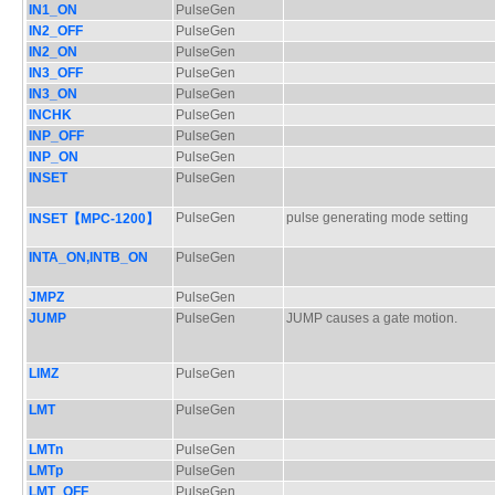
IN1_ON
PulseGen
IN2_OFF
PulseGen
IN2_ON
PulseGen
IN3_OFF
PulseGen
IN3_ON
PulseGen
INCHK
PulseGen
INP_OFF
PulseGen
INP_ON
PulseGen
INSET
PulseGen
PulseGen
pulse generating mode setting
INSET【MPC-1200】
INTA_ON,INTB_ON
PulseGen
JMPZ
PulseGen
JUMP
PulseGen
JUMP causes a gate motion.
LIMZ
PulseGen
LMT
PulseGen
LMTn
PulseGen
LMTp
PulseGen
LMT_OFF
PulseGen