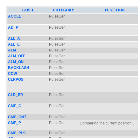
LABEL
CATEGORY
FUNCTION
ACCEL
PulseGen
AD_P
PulseGen
ALL_A
PulseGen
ALL_E
PulseGen
ALM
PulseGen
ALM_OFF
PulseGen
ALM_ON
PulseGen
BACKLASH
PulseGen
CCW
PulseGen
CLRPOS
PulseGen
CLR_ER
PulseGen
CMP_C
PulseGen
CMP_CNT
PulseGen
CMP_P
PulseGen
Comparing the current positio
CMP_PLS
PulseGen