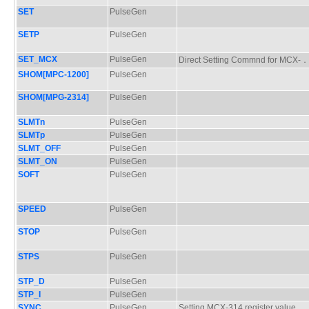
SET
PulseGen
SETP
PulseGen
SET_MCX
PulseGen
Direct Setting Commnd for MC
SHOM[MPC-1200]
PulseGen
SHOM[MPG-2314]
PulseGen
SLMTn
PulseGen
SLMTp
PulseGen
SLMT_OFF
PulseGen
SLMT_ON
PulseGen
SOFT
PulseGen
SPEED
PulseGen
STOP
PulseGen
STPS
PulseGen
STP_D
PulseGen
STP_I
PulseGen
SYNC
PulseGen
Setting MCX-314 register value