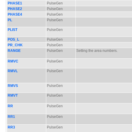
PHASE1
PulseGen
PHASE2
PulseGen
PHASE4
PulseGen
PL
PulseGen
PLIST
PulseGen
POS_L
PulseGen
PR_CHK
PulseGen
RANGE
PulseGen
Setting the area numbers.
RMVC
PulseGen
RMVL
PulseGen
RMVS
PulseGen
RMVT
PulseGen
RR
PulseGen
RR1
PulseGen
RR3
PulseGen