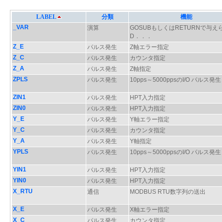
LABEL
分類
機能
_VAR
演算
GOSUBもしくはRETURNで与え
D．．．
Z_E
パルス発生
Z軸エラー指定
Z_C
パルス発生
カウンタ指定
Z_A
パルス発生
Z軸指定
ZPLS
パルス発生
10pps～5000ppsのI/O パルス発生
ZIN1
パルス発生
HPT入力指定
ZIN0
パルス発生
HPT入力指定
Y_E
パルス発生
Y軸エラー指定
Y_C
パルス発生
カウンタ指定
Y_A
パルス発生
Y軸指定
YPLS
パルス発生
10pps～5000ppsのI/O パルス発生
YIN1
パルス発生
HPT入力指定
YIN0
パルス発生
HPT入力指定
X_RTU
通信
MODBUS RTU数字列の送出
X_E
パルス発生
X軸エラー指定
X_C
パルス発生
カウンタ指定