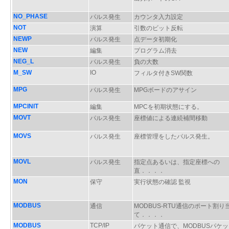
NO_PHASE
パルス発生
カウンタ入力設定
NOT
演算
引数のビット反転
NEWP
パルス発生
点データ初期化
NEW
編集
プログラム消去
NEG_L
パルス発生
負の大数
M_SW
IO
フィルタ付きSW関数
MPG
パルス発生
MPGボードのアサイン
MPCINIT
編集
MPCを初期状態にする。
MOVT
パルス発生
座標値による連続補間移動
MOVS
パルス発生
座標管理をしたパルス発生。
MOVL
パルス発生
指定点あるいは、指定座標への
直．．．．
MON
保守
実行状態の確認 監視
MODBUS
通信
MODBUS-RTU通信のポート割り
て．．．．
MODBUS
TCP/IP
パケット通信で、MODBUSパケッ