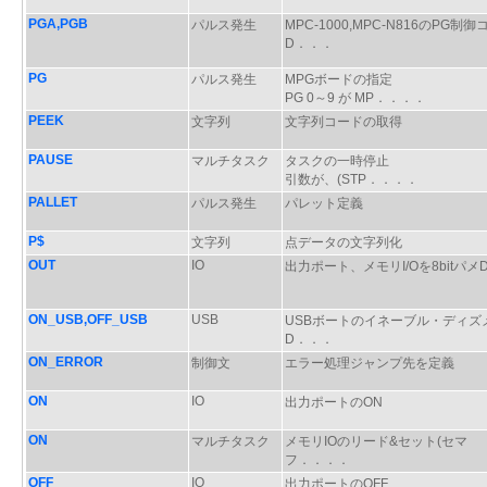
PGA,PGB
パルス発生
MPC-1000,MPC-N816のPG制
D．．．
PG
パルス発生
MPGボードの指定
PG 0～9 が MP．．．．
PEEK
文字列
文字列コードの取得
PAUSE
マルチタスク
タスクの一時停止
引数が、(STP．．．．
PALLET
パルス発生
パレット定義
P$
文字列
点データの文字列化
OUT
IO
出力ポート、メモリI/Oを8bitパメ
ON_USB,OFF_USB
USB
USBボートのイネーブル・ディズ
D．．．
ON_ERROR
制御文
エラー処理ジャンプ先を定義
ON
IO
出力ポートのON
ON
マルチタスク
メモリIOのリード&セット(セマ
フ．．．．
OFF
IO
出力ポートのOFF