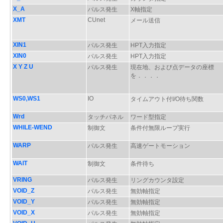
X_A
パルス発生
X軸指定
XMT
CUnet
メール送信
XIN1
パルス発生
HPT入力指定
XIN0
パルス発生
HPT入力指定
X Y Z U
パルス発生
現在地、および点データの座標
を．．．．
WS0,WS1
IO
タイムアウト付I/O待ち関数
Wrd
タッチパネル
ワード型指定
WHILE-WEND
制御文
条件付無限ループ実行
WARP
パルス発生
高速ゲートモーション
WAIT
制御文
条件待ち
VRING
パルス発生
リングカウンタ設定
VOID_Z
パルス発生
無効軸指定
VOID_Y
パルス発生
無効軸指定
VOID_X
パルス発生
無効軸指定