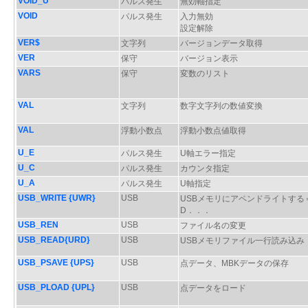
VOID_U
パルス発生
無効軸指定
VOID
パルス発生
入力無効
設定解除
VER$
文字列
バージョンデータ取得
VER
保守
バージョン表示
VARS
保守
変数のリスト
VAL
文字列
数字文字列の数値変換
VAL
浮動小数点
浮動小数点値取得
U_E
パルス発生
U軸エラー指定
U_C
パルス発生
カウンタ指定
U_A
パルス発生
U軸指定
USB_WRITE {UWR}
USB
USBメモリにアペンドライトする
D．．．
USB_REN
USB
ファイル名の変更
USB_READ{URD}
USB
USBメモリファイル一行読み込み
USB_PSAVE {UPS}
USB
点データ、MBKデータの保存
USB_PLOAD {UPL}
USB
点データをロード