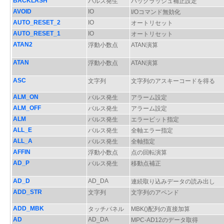
BACKLASH
パルス発生
バックラッシュ補正設定
AVOID
IO
I/Oコマンド無効化
AUTO_RESET_2
IO
オートリセット
AUTO_RESET_1
IO
オートリセット
ATAN2
浮動小数点
ATAN演算
ATAN
浮動小数点
ATAN演算
ASC
文字列
文字列のアスキーコードを得る
ALM_ON
パルス発生
アラーム設定
ALM_OFF
パルス発生
アラーム設定
ALM
パルス発生
エラービット指定
ALL_E
パルス発生
全軸エラー指定
ALL_A
パルス発生
全軸指定
AFFIN
浮動小数点
点の回転演算
AD_P
パルス発生
移動点補正
AD_D
AD_DA
連続取り込みデータの読み出し
ADD_STR
文字列
文字列のアペンド
ADD_MBK
タッチパネル
MBK()配列の直接加算
AD
AD_DA
MPC-AD12のデータ取得