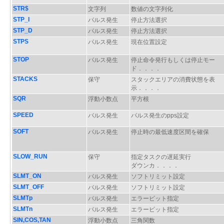
STR$
文字列
数値の文字列化
STP_I
パルス発生
停止方法選択
STP_D
パルス発生
停止方法選択
STPS
パルス発生
現在位置設定
STOP
パルス発生
停止命令発行もしくは停止モー
ド．．．．
STACKS
保守
スタックエリアの消費状態を表
示．．．．
SQR
浮動小数点
平方根
SPEED
パルス発生
パルス発生のpps設定
SOFT
パルス発生
停止時の最低速度区間を確保
SLOW_RUN
保守
指定タスクの遅延実行
ダウンカ．．．．
SLMT_ON
パルス発生
ソフトリミット設定
SLMT_OFF
パルス発生
ソフトリミット設定
SLMTp
パルス発生
エラービット指定
SLMTn
パルス発生
エラービット指定
SIN,COS,TAN
浮動小数点
三角関数