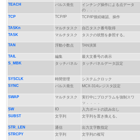
TEACH
パルス発生
インチング操作による点データ
の．．．．
TCP
TCP/IP
TCP/IP接続確認、操作
TASKn
マルチタスク
自己タスク番号取得
TASK
マルチタスク
タスクの状態を参照する。
TAN
浮動小数点
TAN演算
TAIL
編集
最大文番号の表示
S_MBK
タッチパネル
タッチパネルデータ設定
SYSCLK
時間管理
システムクロック
SYNC
パルス発生
MCX-314レジスタ設定
SWAP
マルチタスク
実行中にプログラムを強制スワ
ッ．．．．
SW
IO
入力ポートの読み出し
SUBST
文字列
文字列を置き換える。
STR_LEN
通信
出力文字数指定
STRCPY
文字列
文字列の複写