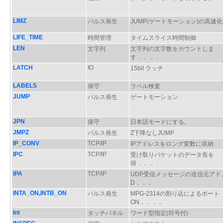
LIMZ
パルス発生
JUMP(ゲートモーション)の高速化
LIFE_TIME
時間管理
タイムスライス時間制御
LEN
文字列
文字列の文字数をカウントしま
す．．．．
LATCH
IO
15bit ラッチ
LABELS
保守
ラベル検査
JUMP
パルス発生
ゲートモーション
JPN
保守
日本語モードにする。
JMPZ
パルス発生
Z下降なしJUMP
IP_CONV
TCP/IP
IPアドレスをロング変数に収納
IPC
TCP/IP
受け取りパケットのデータ長を
得．．．．
IPA
TCP/IP
UDP受信メッセージの送信元アド
D．．．
INTA_ON,INTB_ON
パルス発生
MPG-2314の割り込によるポート
ON．．．．
Int
タッチパネル
ワード型指定(符号付)