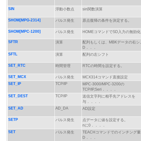
SIN
浮動小数点
sin関数演算
SHOM[MPG-2314]
パルス発生
原点復帰の条件を決定する。
SHOM[MPC-1200]
パルス発生
HOMEコマンドでSD入力の無効化
SFTR
演算
配列もしくは、MBKデータの右シ
D．．．
SFTL
演算
配列の左シフト
SET_RTC
時間管理
RTCの時間を設定する。
SET_MCX
パルス発生
MCX314コマンド直接設定
SET_IP
TCP/IP
MPC-3000/MPC-3200の
TCP/IP,Seri．．．．
SET_DEST
TCP/IP
送信文字列に相手先アドレスを
与．．．．
SET_AD
AD_DA
AD設定
SETP
パルス発生
点データに値を設定する。
nに0．．．．
SET
パルス発生
TEACHコマンドでのインチング
D．．．