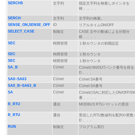
SERCH$
文字列
指定文字列を検索しポインタを
検．．．．
SERCH
文字列
文字列の検索。
SENSE_ON,SENSE_OFF
IO
リアルタイムON/OFF
SELECT_CASE
制御文
CASE 文中の数値による分類分
岐．．．．
SEC
時間管理
１秒カウンタの初期設定
SEC
時間管理
１秒カウンタ
SEC
時間管理
１秒カウンタ
SA_B
CUnet
CUnetのIN/OUTバンク番号を得る
D．．．
SA0~SA63
CUnet
CUnet SA番号
SA0_B~SA63_B
CUnet
CUnet SA番号
SA
CUnet
CUnetのSAに対応したON/OFF/S
番．．．．
R_RTU
通信
MODBUS RTUパケットの受信
R_RTU
通信
受信したRTU数値列を配列や変数
D．．．
RUN
制御文
プログラム実行