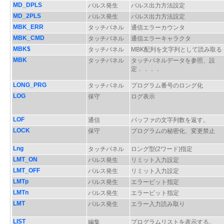
MD_DPLS
パルス発生
パルス出力方法設定
MD_2PLS
パルス発生
パルス出力方法設定
MBK_ERR
タッチパネル
通信エラーカウンタ
MBK_CMD
タッチパネル
通信エラーキャラクタ
MBK$
タッチパネル
MBK配列を文字列として読み取る
MBK
タッチパネル
タッチパネルデータを参照、設
定．．．．
LONG_PRG
タッチパネル
プログラム番号のロング化
LOG
保守
ログ表示
LOF
通信
バッファの文字列数を返す。
LOCK
保守
プログラムの秘密化、変更禁止
Lng
タッチパネル
ロング型(2ワード)指定
LMT_ON
パルス発生
リミット入力設定
LMT_OFF
パルス発生
リミット入力設定
LMTp
パルス発生
エラービット指定
LMTn
パルス発生
エラービット指定
LMT
パルス発生
エラー入力読み取り
LIST
編集
プログラムリストを表示する。