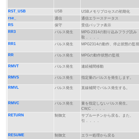
RST_USB
USB
USBメモリプロセスの初期化
rse_
通信
通信エラーステータス
RS
保守
受信バッファ表示
RR3
パルス発生
MPG-2314の割り込みフラグ読み
取．．．．
RR1
パルス発生
MPG2314の動作、停止状態の監
RR
パルス発生
MPGの動作状態の監視
RMVT
パルス発生
連続補間移動
RMVS
パルス発生
指定量のパルスを発生します。
RMVL
パルス発生
直線補間でパルス発生する。
RMVC
パルス発生
量を指定しないパルス発生。
CW,C．．．．
RETURN
制御文
サブルーチンから戻る。また、
引．．．．
RESUME
制御文
エラー処理から戻る