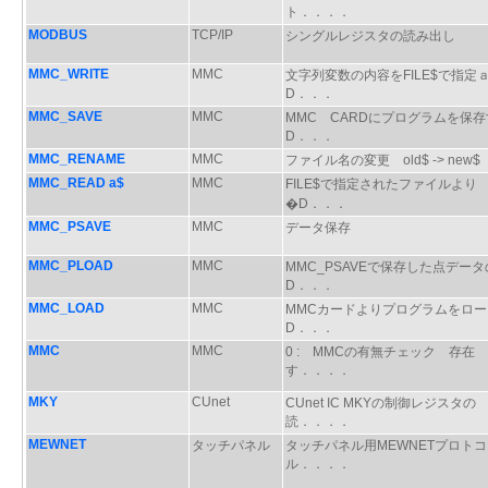
ト．．．．
MODBUS
TCP/IP
シングルレジスタの読み出し
MMC_WRITE
MMC
文字列変数の内容をFILE$で指定
D．．．
MMC_SAVE
MMC
MMC CARDにプログラムを保
D．．．
MMC_RENAME
MMC
ファイル名の変更 old$ -> new$
MMC_READ a$
MMC
FILE$で指定されたファイルより
�D．．．
MMC_PSAVE
MMC
データ保存
MMC_PLOAD
MMC
MMC_PSAVEで保存した点デー
D．．．
MMC_LOAD
MMC
MMCカードよりプログラムをロー
D．．．
MMC
MMC
0 : MMCの有無チェック 存在
す．．．．
MKY
CUnet
CUnet IC MKYの制御レジスタの
読．．．．
MEWNET
タッチパネル
タッチパネル用MEWNETプロトコ
ル．．．．