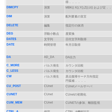
得．．．．
DIMCPY
演算
MBK() X(),Y(),Z(),U() および定
DIM
演算
配列要素の宣言
DELETE
編集
指定行の抹消
DEG
浮動小数点
度変換
DATE$
文字列
日付文字列取得
DATE
時間管理
年月日取得
DA
AD_DA
DA出力
C_MORE
パルス発生
カウンタ比較
C_LESS
パルス発生
カウンタ比較
CW
パルス発生
原点復帰サーチ方向指定
円弧補．．．．
CU_POST
CUnet
CUnetメールサーバ
CUNET
CUnet
CUnetの初期化
CUM_MEM
CUnet
CUNETの参加、離脱監視
CTRL_A
保守
CTRL_A機能設定