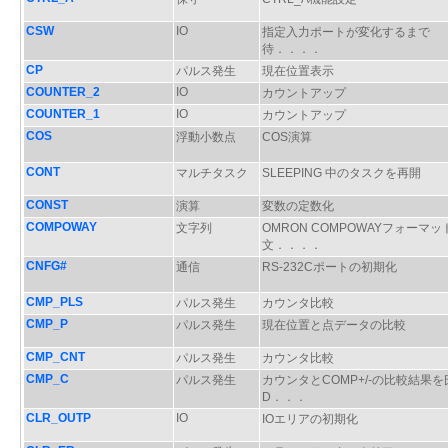
CSW
IO
指定入力ポートが変化するまで
待．．．．
CP
パルス発生
現在位置表示
COUNTER_2
IO
カウントアップ
COUNTER_1
IO
カウントアップ
COS
浮動小数点
COS演算
CONT
マルチタスク
SLEEPING 中のタスクを再開
CONST
演算
変数の定数化
COMPOWAY
文字列
OMRON COMPOWAYフォーマッ
文．．．．
CNFG#
通信
RS-232Cポートの初期化
CMP_PLS
パルス発生
カウンタ比較
CMP_P
パルス発生
現在位置と点データの比較
CMP_CNT
パルス発生
カウンタ比較
CMP_C
パルス発生
カウンタとCOMP+/-の比較結果を
D．．．
CLR_OUTP
IO
IOエリアの初期化