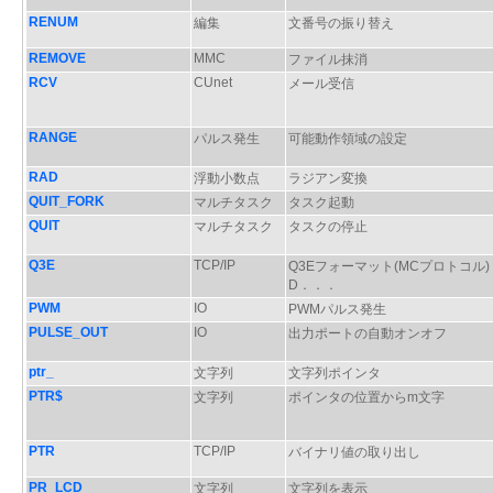
RENUM
編集
文番号の振り替え
REMOVE
MMC
ファイル抹消
RCV
CUnet
メール受信
RANGE
パルス発生
可能動作領域の設定
RAD
浮動小数点
ラジアン変換
QUIT_FORK
マルチタスク
タスク起動
QUIT
マルチタスク
タスクの停止
Q3E
TCP/IP
Q3Eフォーマット(MCプロトコル)
D．．．
PWM
IO
PWMパルス発生
PULSE_OUT
IO
出力ポートの自動オンオフ
ptr_
文字列
文字列ポインタ
PTR$
文字列
ポインタの位置からm文字
PTR
TCP/IP
バイナリ値の取り出し
PR_LCD
文字列
文字列を表示