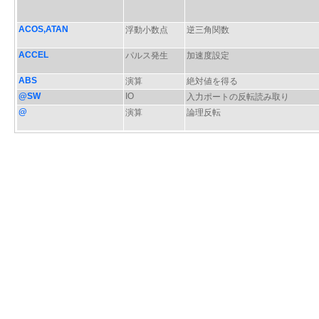
ACOS,ATAN
浮動小数点
逆三角関数
ACCEL
パルス発生
加速度設定
ABS
演算
絶対値を得る
@SW
IO
入力ポートの反転読み取り
@
演算
論理反転