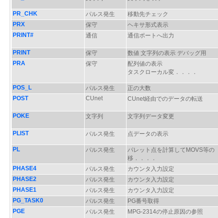
PR_CHK
パルス発生
移動先チェック
PRX
保守
ヘキサ形式表示
PRINT#
通信
通信ポートへ出力
PRINT
保守
数値 文字列の表示 デバッグ用
PRA
保守
配列値の表示
タスクローカル変．．．．
POS_L
パルス発生
正の大数
POST
CUnet
CUnet経由でのデータの転送
POKE
文字列
文字列データ変更
PLIST
パルス発生
点データの表示
PL
パルス発生
パレット点を計算してMOVS等の
移．．．．
PHASE4
パルス発生
カウンタ入力設定
PHASE2
パルス発生
カウンタ入力設定
PHASE1
パルス発生
カウンタ入力設定
PG_TASK0
パルス発生
PG番号取得
PGE
パルス発生
MPG-2314の停止原因の参照