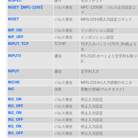
INSPEC
保守
セルフテスト
INSET【MPC-1200】
パルス発生
MPC-1200用 パルス出力設定コ
マ．．．．
INSET
パルス発生
MPG-2314用入力設定コマンド
INP_ON
パルス発生
インポジション設定
INP_OFF
パルス発生
インポジション設定
INPUT_TCP
TCP/IP
TCP入力バッファ(TCP_Rn$)より
文．．．．
INPUT#
通信
RS-232Cポートより文字列を取り
D．．．
INPUT
通信
文字列入力
INCHK
パルス発生
MPG-2314の入力状態のモニタ
INC
演算
変数の増減(マルチタスク)
IN3_ON
パルス発生
停止入力設定
IN3_OFF
パルス発生
停止入力設定
IN2_ON
パルス発生
停止入力設定
IN2_OFF
パルス発生
停止入力設定
IN1_ON
パルス発生
停止入力設定
IN1_OFF
パルス発生
停止入力設定