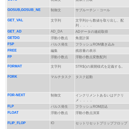
GOSUB,GOSUB_NE
制御文
サブルーチン・コール
GET_VAL
文字列
文字列から数値を取り出し、配
列．．．．
GET_AD
AD_DA
ADデータの連続取得
GETDG
浮動小数点
角度計算
FSP
パルス発生
フラッシュROM書き込み
FREE
編集
残容量の表示
FP
浮動小数点
浮動小数点変数配列
FORMAT
文字列
STR$()の展開様式を定義する。
FORK
マルチタスク
タスク起動
FOR-NEXT
制御文
インクリメントあるいはデクリ
メ．．．．
FLP
パルス発生
フラッシュROM読込
FLOAT
浮動小数点
浮動小数点演算
FLIP_FLOP
IO
セットリセットプリップフロップ