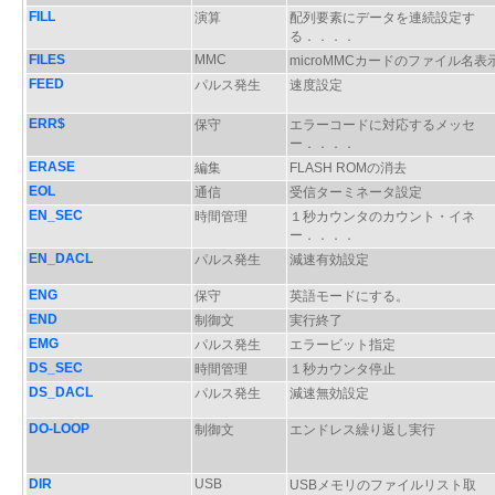
FILL
演算
配列要素にデータを連続設定す
る．．．．
FILES
MMC
microMMCカードのファイル名表
FEED
パルス発生
速度設定
ERR$
保守
エラーコードに対応するメッセ
ー．．．．
ERASE
編集
FLASH ROMの消去
EOL
通信
受信ターミネータ設定
EN_SEC
時間管理
１秒カウンタのカウント・イネ
ー．．．．
EN_DACL
パルス発生
減速有効設定
ENG
保守
英語モードにする。
END
制御文
実行終了
EMG
パルス発生
エラービット指定
DS_SEC
時間管理
１秒カウンタ停止
DS_DACL
パルス発生
減速無効設定
DO-LOOP
制御文
エンドレス繰り返し実行
DIR
USB
USBメモリのファイルリスト取