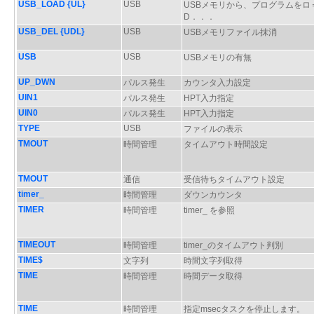
USB_LOAD {UL}
USB
USBメモリから、プログラムをロ
D．．．
USB_DEL {UDL}
USB
USBメモリファイル抹消
USB
USB
USBメモリの有無
UP_DWN
パルス発生
カウンタ入力設定
UIN1
パルス発生
HPT入力指定
UIN0
パルス発生
HPT入力指定
TYPE
USB
ファイルの表示
TMOUT
時間管理
タイムアウト時間設定
TMOUT
通信
受信待ちタイムアウト設定
timer_
時間管理
ダウンカウンタ
TIMER
時間管理
timer_ を参照
TIMEOUT
時間管理
timer_のタイムアウト判別
TIME$
文字列
時間文字列取得
TIME
時間管理
時間データ取得
TIME
時間管理
指定msecタスクを停止します。