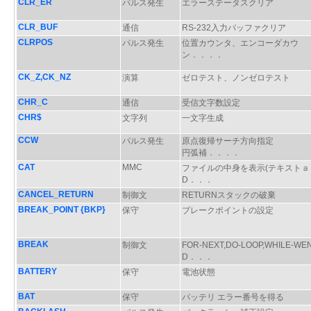
CLR_ER
パルス発生
エラーステータスクリア
CLR_BUF
通信
RS-232入力バッファクリア
CLRPOS
パルス発生
位置カウンタ、エンコーダカウ
ン．．．．
CK_Z,CK_NZ
演算
ゼロテスト、ノンゼロテスト
CHR_C
通信
受信文字数設定
CHR$
文字列
一文字生成
CCW
パルス発生
原点復帰サーチ方向指定
円弧補．．．．
CAT
MMC
ファイルの中身を表示(テキストａ
D．．．
CANCEL_RETURN
制御文
RETURNスタックの破棄
BREAK_POINT {BKP}
保守
ブレークポイントの設定
BREAK
制御文
FOR-NEXT,DO-LOOP,WHILE-W
D．．．
BATTERY
保守
電池状態
BAT
保守
バッテリ エラー番号を得る