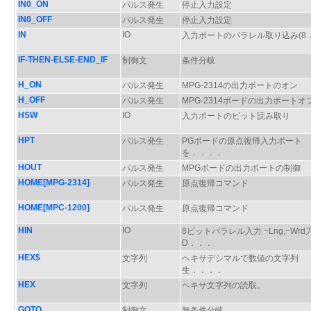
IN0_ON
パルス発生
停止入力設定
IN0_OFF
パルス発生
停止入力設定
IN
IO
入力ポートのパラレル取り込み(8
IF-THEN-ELSE-END_IF
制御文
条件分岐
H_ON
パルス発生
MPG-2314の出力ポートのオン
H_OFF
パルス発生
MPG-2314ボードの出力ポートオ
HSW
IO
入力ポートのビット読み取り
HPT
パルス発生
PGボードの原点復帰入力ポート
を．．．．
HOUT
パルス発生
MPGボードの出力ポートの制御
HOME[MPG-2314]
パルス発生
原点復帰コマンド
HOME[MPC-1200]
パルス発生
原点復帰コマンド
HIN
IO
8ビットパラレル入力 ~Lng,~Wrd
D．．．
HEX$
文字列
ヘキサデシマルで数値の文字列
生．．．．
HEX
文字列
ヘキサ文字列の読取。
GOTO
制御文
無条件分岐