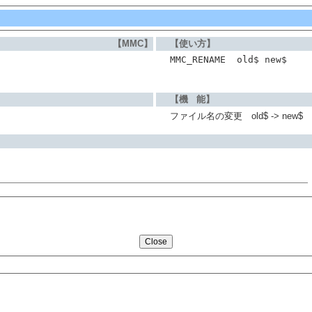
【MMC】
【使い方】
MMC_RENAME  old$ new$
【機 能】
ファイル名の変更 old$ -> new$