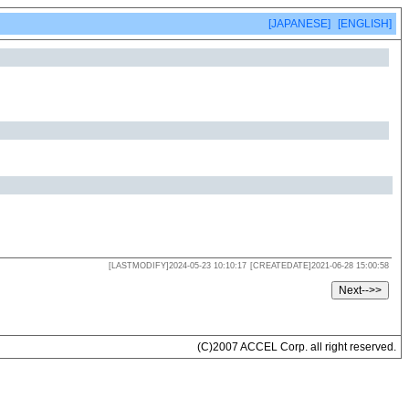
[JAPANESE]
[ENGLISH]
[LASTMODIFY]2024-05-23 10:10:17
[CREATEDATE]2021-06-28 15:00:58
(C)2007 ACCEL Corp. all right reserved.