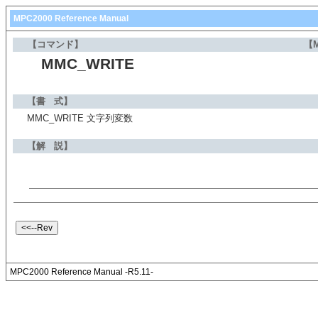
MPC2000 Reference Manual
【コマンド】
【
MMC_WRITE
【書 式】
MMC_WRITE 文字列変数
【解 説】
MPC2000 Reference Manual -R5.11-