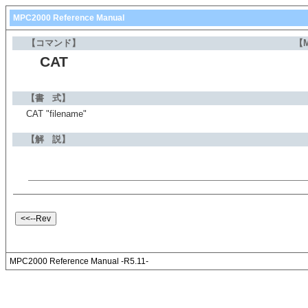
MPC2000 Reference Manual
【コマンド】
【
CAT
【書 式】
CAT "filename"
【解 説】
MPC2000 Reference Manual -R5.11-