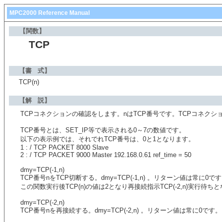
MPC2000 Reference Manual
【関数】
TCP
【書 式】
TCP(n)
【解 説】
TCPコネクションの確認をします。nはTCP番号です。TCPコネク
TCP番号とは、SET_IP等で表示される0～7の数値です。
以下の表示例では、それでれTCP番号は、0と1となります。
1 : / TCP PACKET 8000
Slave
2 : / TCP PACKET 9000
Master 192.168.0.61 ref_time = 50
dmy=TCP(-1,n)
TCP番号nをTCP切断する。dmy=TCP(-1,n) 。リターン値は常に0で
この関数実行後TCP(n)の値は2となり再接続指示TCP(-2,n)実行待ち
dmy=TCP(-2,n)
TCP番号nを再接続する。dmy=TCP(-2,n) 。リターン値は常に0です。