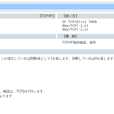
【TCP/IP】
【使い方】
IF TCP(0)==1 THEN
dmy=TCP(-1,n)
dmy=TCP(-2,n)
【機 能】
TCP/IP接続確認、操作
ションが成立していれば関数値として1を返します。切断していれば0を返しま
す。確認は、TCP(n)で行います。
となります