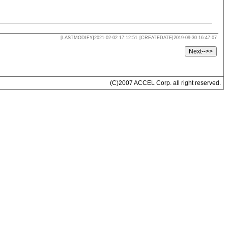
[LASTMODIFY]2021-02-02 17:12:51
[CREATEDATE]2019-09-30 16:47:07
(C)2007 ACCEL Corp. all right reserved.