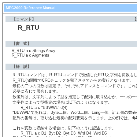
MPC2000 Reference Manual
【コマンド】
【
R_RTU
【書 式】
R_RTU a c Strings Array
R_RTU a c Argments
【解 説】
R_RTUコマンドは、R_RTUコマンドで受信したRTU文字列を変数
R_RTU(n)関数でCRCチェックを完了させてからの実行となります。
最初の二つの引数は固定で、それぞれアドレスとコマンドです。これは
必要に応じて照合します。
数値列は、文字列によって型を指定して配列に取り込むか、一つの一
文字列によって型指定の場合は以下のようになります。
R_RTU a c "BBWWL" d(4)
"BBWWL"であれば、Byte二個、Word二個、Long一個、計五
配列の番号は、取り込む最初の配列要素を示します。上の例では、d(4)
これを変数に収納する場合は、以下のように記述します。
R_RTU a c D1~Byt D2~Byt D3~Wrd D4~Wrd D5