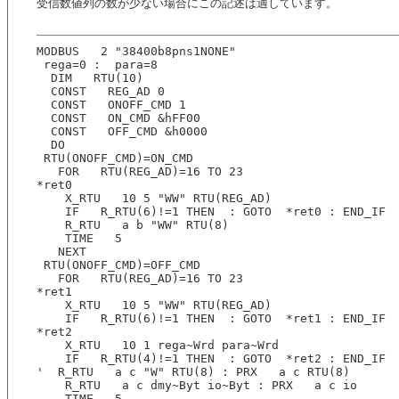
受信数値列の数が少ない場合にこの記述は適しています。
MODBUS   2 "38400b8pns1NONE"
 rega=0 :  para=8
  DIM   RTU(10)
  CONST   REG_AD 0
  CONST   ONOFF_CMD 1
  CONST   ON_CMD &hFF00
  CONST   OFF_CMD &h0000
  DO  
 RTU(ONOFF_CMD)=ON_CMD
   FOR   RTU(REG_AD)=16 TO 23
*ret0
    X_RTU   10 5 "WW" RTU(REG_AD)
    IF   R_RTU(6)!=1 THEN  : GOTO  *ret0 : END_IF 
    R_RTU   a b "WW" RTU(8)
    TIME   5
   NEXT  
 RTU(ONOFF_CMD)=OFF_CMD
   FOR   RTU(REG_AD)=16 TO 23
*ret1
    X_RTU   10 5 "WW" RTU(REG_AD)
    IF   R_RTU(6)!=1 THEN  : GOTO  *ret1 : END_IF 
*ret2
    X_RTU   10 1 rega~Wrd para~Wrd
    IF   R_RTU(4)!=1 THEN  : GOTO  *ret2 : END_IF 
'  R_RTU   a c "W" RTU(8) : PRX   a c RTU(8)
    R_RTU   a c dmy~Byt io~Byt : PRX   a c io
    TIME   5