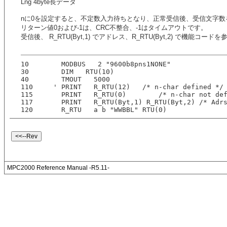
Lng 4byte長データ
nに0を設定すると、不定数入力待ちとなり、正常受信後、受信文字数を
リターン値0および-1は、CRC不整合、-1はタイムアウトです。
受信後、 R_RTU(Byt,1) でアドレス、R_RTU(Byt,2) で機能
10        MODBUS   2 "9600b8pns1NONE"
30        DIM   RTU(10)
40        TMOUT   5000
110     ' PRINT   R_RTU(12)   /* n-char defined */
115       PRINT   R_RTU(0)        /* n-char not de
117       PRINT   R_RTU(Byt,1) R_RTU(Byt,2) /* Adr
120       R_RTU   a b "WWBBL" RTU(0)
MPC2000 Reference Manual -R5.11-