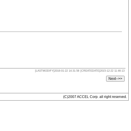
[LASTMODIFY]2016-01-22 14:31:58
[CREATEDATE]2015-12-22 11:46:13
(C)2007 ACCEL Corp. all right reserved.