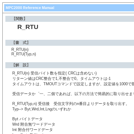
MPC2000 Reference Manual
【関数】
R_RTU
【書 式】
R_RTU(n)
R_RTU(Typ,n)
【解 説】
R_RTU(n) 受信バイト数を指定( CRCは含めない)
リターン値はCRC整合で1,不整合で0。タイムアウトは-1
タイムアウトは、TMOUTコマンドで設定しますが、設定値を1000
受信データか゜一、二個であれば、以下の方法で簡易的に取り出せます
R_RTU(Typ,n) 受信後 受信文字列のn番目よりデータを取り出す。
Typ--> Byt,Wrd,Int,Lngのいずれか
Byt バイトデータ
Wrd 附合無ワードデータ
Int 附合付ワードデータ