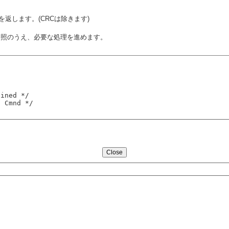
返します。(CRCは除きます)
コードを参照のうえ、必要な処理を進めます。
fined */
s Cmnd */