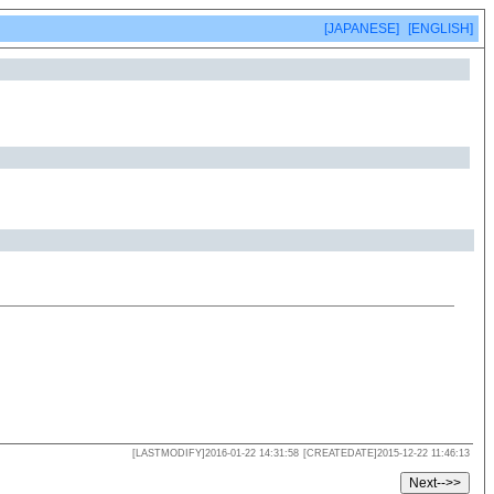
[JAPANESE]
[ENGLISH]
[LASTMODIFY]2016-01-22 14:31:58
[CREATEDATE]2015-12-22 11:46:13