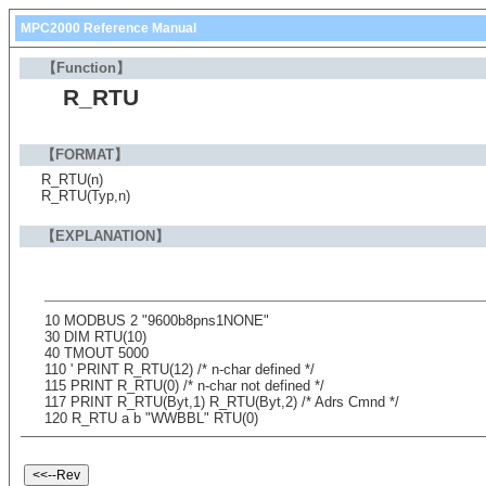
MPC2000 Reference Manual
【Function】
R_RTU
【FORMAT】
R_RTU(n)
R_RTU(Typ,n)
【EXPLANATION】
10 MODBUS 2 "9600b8pns1NONE"
30 DIM RTU(10)
40 TMOUT 5000
110 ' PRINT R_RTU(12) /* n-char defined */
115 PRINT R_RTU(0) /* n-char not defined */
117 PRINT R_RTU(Byt,1) R_RTU(Byt,2) /* Adrs Cmnd */
120 R_RTU a b "WWBBL" RTU(0)