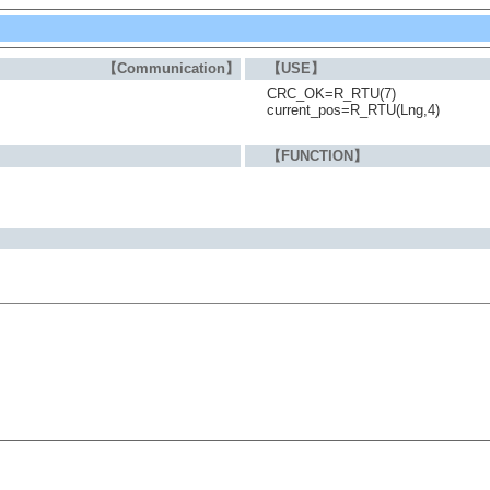
【Communication】
【USE】
CRC_OK=R_RTU(7)
current_pos=R_RTU(Lng,4)
【FUNCTION】