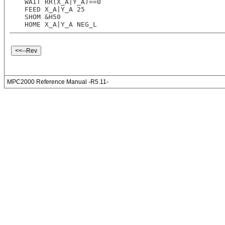
 WAIT RR(X_A|Y_A)==0
 FEED X_A|Y_A 25
 SHOM &H50
 HOME X_A|Y_A NEG_L
MPC2000 Reference Manual -R5.11-