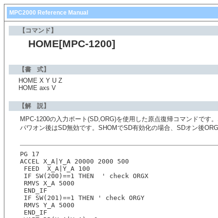
MPC2000 Reference Manual
【コマンド】
HOME[MPC-1200]
【書 式】
HOME X Y U Z
HOME axs V
【解 説】
MPC-1200の入力ポート(SD,ORG)を使用した原点復帰コマンドで
パワオン後はSD無効です。SHOMでSD有効化の場合、SDオン後OR
PG 17
ACCEL X_A|Y_A 20000 2000 500
 FEED  X_A|Y_A 100
 IF SW(200)==1 THEN  ' check ORGX
 RMVS X_A 5000 
 END_IF
 IF SW(201)==1 THEN ' check ORGY
 RMVS Y_A 5000 
 END_IF