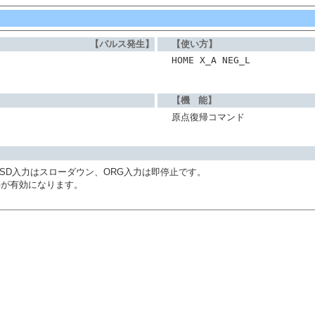
【パルス発生】
【使い方】
HOME X_A NEG_L
【機 能】
原点復帰コマンド
す。SD入力はスローダウン、ORG入力は即停止です。
Gが有効になります。