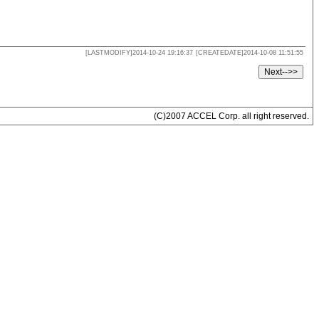
[LASTMODIFY]2014-10-24 19:16:37
[CREATEDATE]2014-10-08 11:51:55
(C)2007 ACCEL Corp. all right reserved.