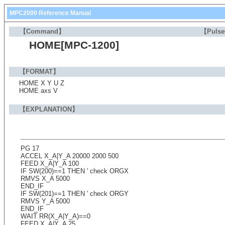
MPC2000 Reference Manual
【Command】
【Puls
HOME[MPC-1200]
【FORMAT】
HOME X Y U Z
HOME axs V
【EXPLANATION】
PG 17
ACCEL X_A|Y_A 20000 2000 500
FEED X_A|Y_A 100
IF SW(200)==1 THEN ' check ORGX
RMVS X_A 5000
END_IF
IF SW(201)==1 THEN ' check ORGY
RMVS Y_A 5000
END_IF
WAIT RR(X_A|Y_A)==0
FEED X_A|Y_A 25