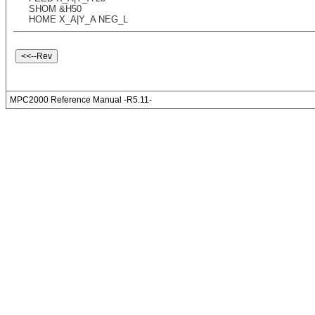
SHOM &H50
HOME X_A|Y_A NEG_L
MPC2000 Reference Manual -R5.11-