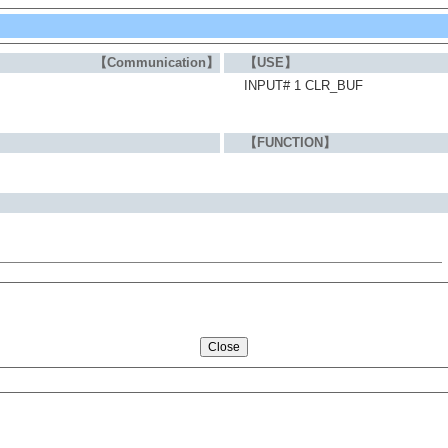
【Communication】
【USE】
INPUT# 1 CLR_BUF
【FUNCTION】