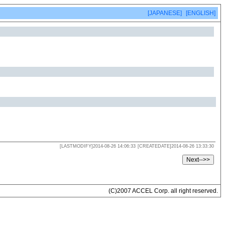
[JAPANESE]
[ENGLISH]
[LASTMODIFY]2014-08-26 14:06:33
[CREATEDATE]2014-08-26 13:33:30
(C)2007 ACCEL Corp. all right reserved.