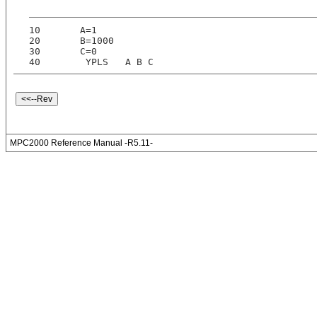
10       A=1
20       B=1000
30       C=0
40        YPLS   A B C
MPC2000 Reference Manual -R5.11-