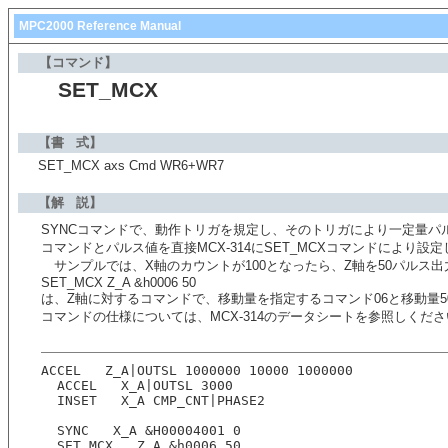
MPC2000 Reference Manual
【コマンド】
SET_MCX
【書 式】
SET_MCX axs Cmd WR6+WR7
【解 説】
SYNCコマンドで、動作トリガを規定し、そのトリガにより一定量パ
コマンドとパルス値を直接MCX-314にSET_MCXコマンドにより設
サンプルでは、X軸のカウントが100となったら、Z軸を50パルス
SET_MCX Z_A &h0006 50
は、Z軸に対するコマンドで、移動量を指定するコマンド06と移動量5
コマンドの仕様については、MCX-314のデータシートを参照しくだ
ACCEL   Z_A|OUTSL 1000000 10000 1000000
  ACCEL   X_A|OUTSL 3000
  INSET   X_A CMP_CNT|PHASE2
  SYNC   X_A &H00004001 0
  SET_MCX   Z_A &h0006 50