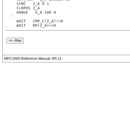
  SYNC   Z_A 0 1
  CLRPOS Z_A
  RANGE   X_A 100 0
'
  WAIT   CMP_C(Z_A)!=0
  WAIT   RR(Z_A)==0
MPC2000 Reference Manual -R5.11-