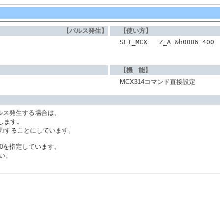
【パルス発生】
【使い方】
SET_MCX   Z_A &h0006 400
【機 能】
MCX314コマンド直接設定
ルス発生する場合は、
定します。
出力することにしています。
0を指定しています。
さい。