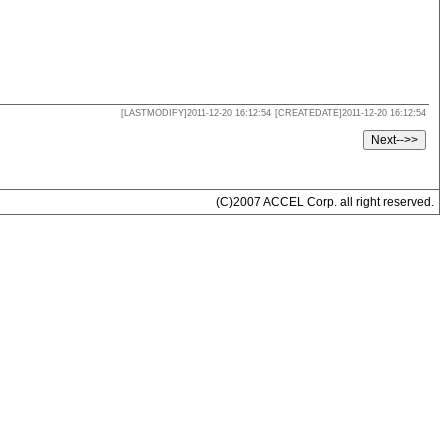
[LASTMODIFY]2011-12-20 16:12:54
[CREATEDATE]2011-12-20 16:12:54
(C)2007 ACCEL Corp. all right reserved.