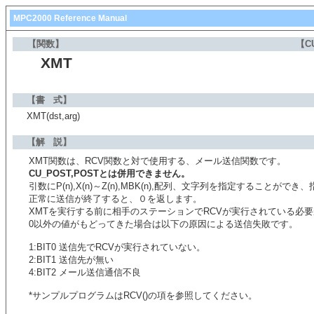
MPC2000 Reference Manual
【関数】
【C
XMT
【書 式】
XMT(dst,arg)
【解 説】
XMT関数は、RCV関数と対で使用する、メール送信関数です。
CU_POST,POSTとは併用できません。
引数にP(n),X(n)～Z(n),MBK(n),配列、文字列を指定することがで
正常に送信が終了すると、０を返します。
XMTを実行する前に相手のステーションでRCVが実行されている必
0以外の値がもどってきた場合は以下の原因による送信失敗です。
1:BIT0 送信先でRCVが実行されていない。
2:BIT1 送信先が無い
4:BIT2 メール送信通信不良
*サンプルプログラムはRCV()の項を参照してください。