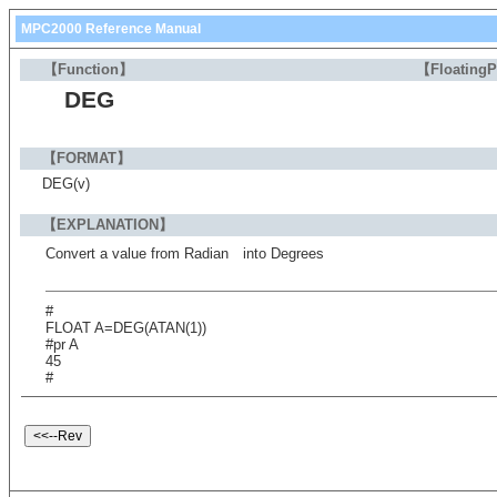
MPC2000 Reference Manual
【Function】
【Floating
DEG
【FORMAT】
DEG(v)
【EXPLANATION】
Convert a value from Radian into Degrees
#
FLOAT A=DEG(ATAN(1))
#pr A
45
#