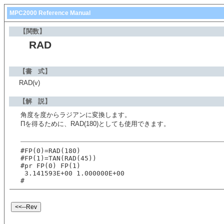
MPC2000 Reference Manual
【関数】
RAD
【書 式】
RAD(v)
【解 説】
角度を度からラジアンに変換します。
Πを得るために、RAD(180)としても使用できます。
#FP(0)=RAD(180)
#FP(1)=TAN(RAD(45))
#pr FP(0) FP(1)
 3.141593E+00 1.000000E+00
#