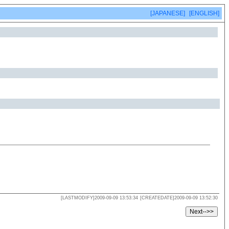
[JAPANESE]
[ENGLISH]
[LASTMODIFY]2009-09-09 13:53:34
[CREATEDATE]2009-09-09 13:52:30