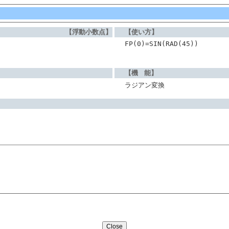
【浮動小数点】
【使い方】
FP(0)=SIN(RAD(45))
【機 能】
ラジアン変換