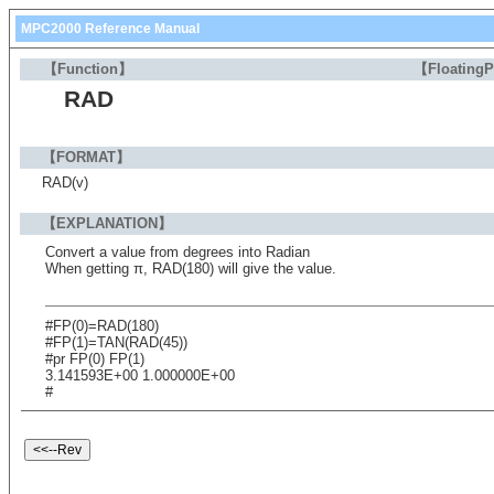
MPC2000 Reference Manual
【Function】
【Floating
RAD
【FORMAT】
RAD(v)
【EXPLANATION】
Convert a value from degrees into Radian
When getting π, RAD(180) will give the value.
#FP(0)=RAD(180)
#FP(1)=TAN(RAD(45))
#pr FP(0) FP(1)
3.141593E+00 1.000000E+00
#