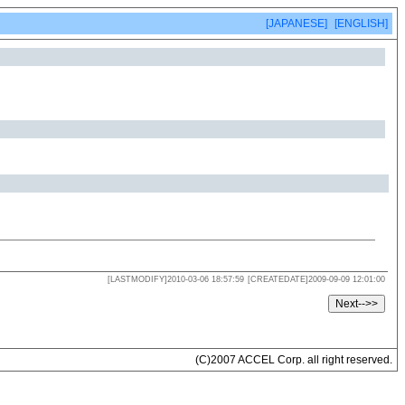
[JAPANESE]
[ENGLISH]
[LASTMODIFY]2010-03-06 18:57:59
[CREATEDATE]2009-09-09 12:01:00
(C)2007 ACCEL Corp. all right reserved.