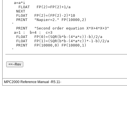
 a=a*i
   FLOAT   FP(2)=FP(2)+1/a
  NEXT  
  FLOAT   FP(2)=(FP(2)-2)*10
  PRINT   "Napier=2." FP(10000,2)
'
  PRINT   "Second order equation X*X+4*X+3"
 a=1 :  b=4 :  c=3
  FLOAT   FP(0)=(SQR(b*b-(4*a*c))-b)/2/a
  FLOAT   FP(1)=(SQR(b*b-(4*a*c))*-1-b)/2/a
  PRINT   FP(10000,0) FP(10000,1)
'
MPC2000 Reference Manual -R5.11-