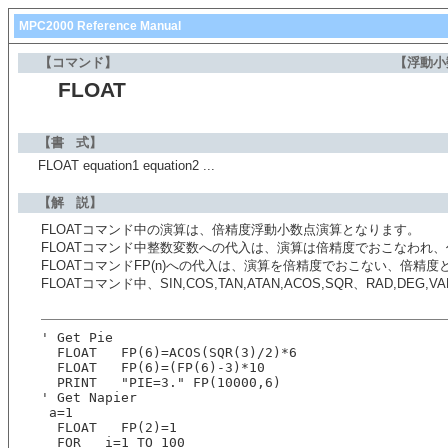
MPC2000 Reference Manual
【コマンド】
【浮動小
FLOAT
【書 式】
FLOAT equation1 equation2 ...
【解 説】
FLOATコマンド中の演算は、倍精度浮動小数点演算となります。
FLOATコマンド中整数変数への代入は、演算は倍精度でおこなわれ
FLOATコマンドFP(n)への代入は、演算を倍精度でおこない、倍精
FLOATコマンド中、SIN,COS,TAN,ATAN,ACOS,SQR、RAD
' Get Pie
  FLOAT   FP(6)=ACOS(SQR(3)/2)*6
  FLOAT   FP(6)=(FP(6)-3)*10
  PRINT   "PIE=3." FP(10000,6)
' Get Napier
 a=1
  FLOAT   FP(2)=1
  FOR   i=1 TO 100