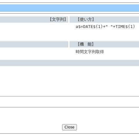
【文字列】
【使い方】
a$=DATE$(1)+" "+TIME$(1)
【機 能】
時間文字列取得