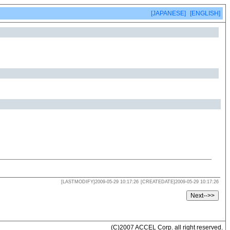
[JAPANESE]
[ENGLISH]
[LASTMODIFY]2009-05-29 10:17:26
[CREATEDATE]2009-05-29 10:17:26
(C)2007 ACCEL Corp. all right reserved.