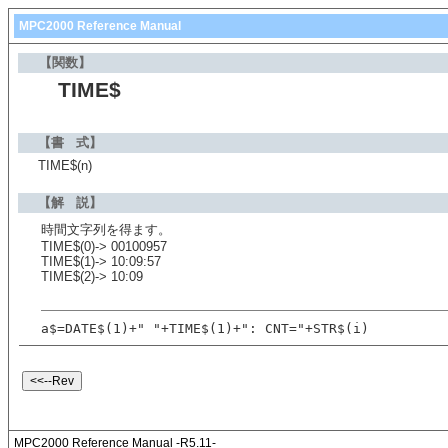
MPC2000 Reference Manual
【関数】
TIME$
【書 式】
TIME$(n)
【解 説】
時間文字列を得ます。
TIME$(0)-> 00100957
TIME$(1)-> 10:09:57
TIME$(2)-> 10:09
a$=DATE$(1)+" "+TIME$(1)+": CNT="+STR$(i)
MPC2000 Reference Manual -R5.11-