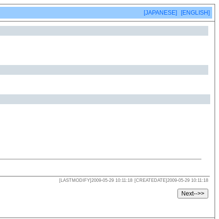
[JAPANESE]
[ENGLISH]
[LASTMODIFY]2009-05-29 10:11:18
[CREATEDATE]2009-05-29 10:11:18