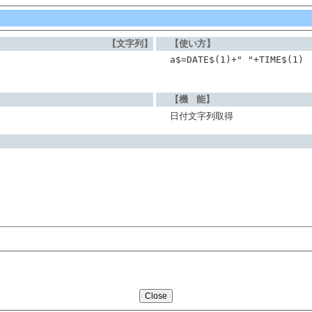
【文字列】
【使い方】
a$=DATE$(1)+" "+TIME$(1)
【機 能】
日付文字列取得