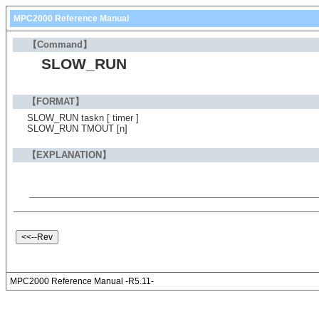
MPC2000 Reference Manual
【Command】
SLOW_RUN
【FORMAT】
SLOW_RUN taskn [ timer ]
SLOW_RUN TMOUT [n]
【EXPLANATION】
MPC2000 Reference Manual -R5.11-