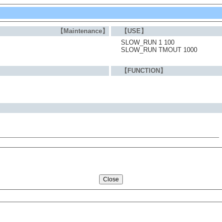
【Maintenance】
【USE】
SLOW_RUN 1 100
SLOW_RUN TMOUT 1000
【FUNCTION】