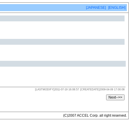
[JAPANESE]
[ENGLISH]
[LASTMODIFY]2011-07-19 16:08:57
[CREATEDATE]2009-04-09 17:00:08
(C)2007 ACCEL Corp. all right reserved.