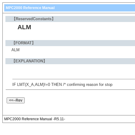
MPC2000 Reference Manual
【ReservedConstants】
ALM
【FORMAT】
ALM
【EXPLANATION】
IF LMT(X_A,ALM)!=0 THEN /* confirming reason for stop
MPC2000 Reference Manual -R5.11-