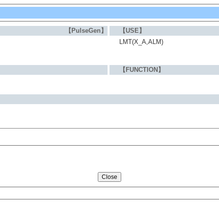
【PulseGen】
【USE】
LMT(X_A,ALM)
【FUNCTION】