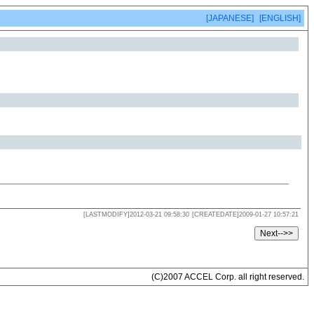
[JAPANESE]
[ENGLISH]
[LASTMODIFY]2012-03-21 09:58:30
[CREATEDATE]2009-01-27 10:57:21
(C)2007 ACCEL Corp. all right reserved.