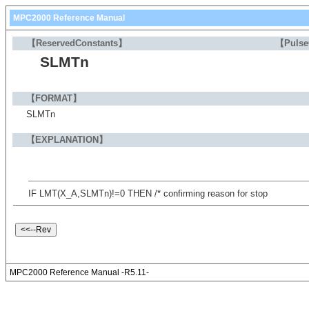
MPC2000 Reference Manual
【ReservedConstants】
【Puls
SLMTn
【FORMAT】
SLMTn
【EXPLANATION】
IF LMT(X_A,SLMTn)!=0 THEN /* confirming reason for stop
MPC2000 Reference Manual -R5.11-