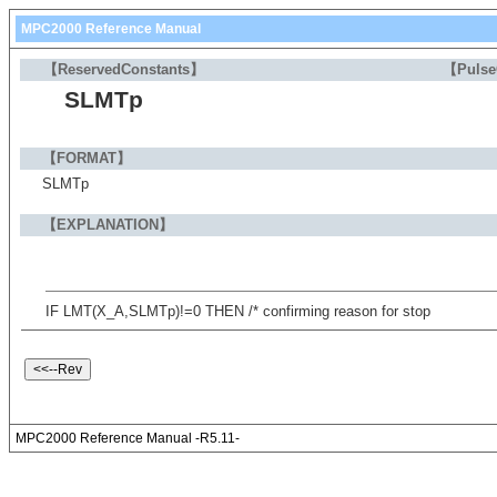
MPC2000 Reference Manual
【ReservedConstants】
【Puls
SLMTp
【FORMAT】
SLMTp
【EXPLANATION】
IF LMT(X_A,SLMTp)!=0 THEN /* confirming reason for stop
MPC2000 Reference Manual -R5.11-