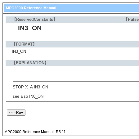
MPC2000 Reference Manual
【ReservedConstants】
【Puls
IN3_ON
【FORMAT】
IN3_ON
【EXPLANATION】
STOP X_A IN3_ON
see also IN0_ON
MPC2000 Reference Manual -R5.11-