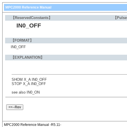
MPC2000 Reference Manual
【ReservedConstants】
【Puls
IN0_OFF
【FORMAT】
IN0_OFF
【EXPLANATION】
SHOM X_A IN0_OFF
STOP X_A IN0_OFF
see also IN0_ON
MPC2000 Reference Manual -R5.11-