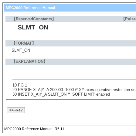
MPC2000 Reference Manual
【ReservedConstants】
【Puls
SLMT_ON
【FORMAT】
SLMT_ON
【EXPLANATION】
10 PG 1
20 RANGE X_A|Y_A 200000 -1000 /* XY axes operative restriction se
30 INSET X_A|Y_A SLMT_ON /* 'SOFT LIMIT' enabled
MPC2000 Reference Manual -R5.11-