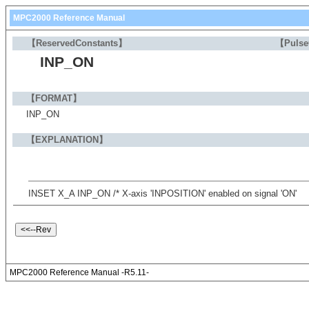
MPC2000 Reference Manual
【ReservedConstants】
【Puls
INP_ON
【FORMAT】
INP_ON
【EXPLANATION】
INSET X_A INP_ON /* X-axis 'INPOSITION' enabled on signal 'ON'
MPC2000 Reference Manual -R5.11-