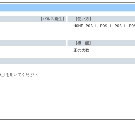
【パルス発生】
【使い方】
HOME POS_L POS_L POS_L PO
【機 能】
正の大数
G_Lを用いてください。