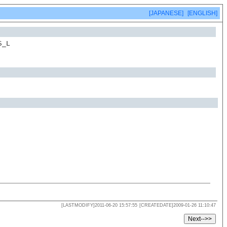
[JAPANESE]
[ENGLISH]
S_L
[LASTMODIFY]2011-06-20 15:57:55
[CREATEDATE]2009-01-26 11:10:47