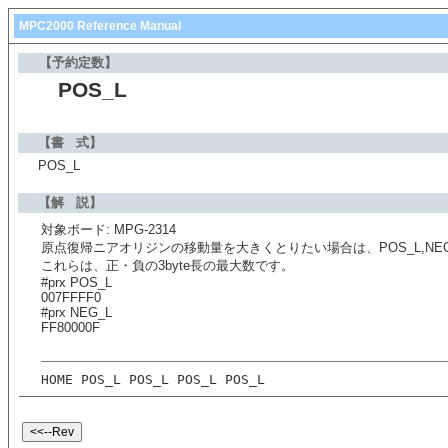
MPC2000 Reference Manual
【予約定数】
POS_L
【書 式】
POS_L
【解 説】
対象ボード: MPG-2314
原点復帰ニアオリジンの移動量を大きくとりたい場合は、POS_L,NE
これらは、正・負の3byte長の最大数です。
#prx POS_L
007FFFF0
#prx NEG_L
FF80000F
HOME POS_L POS_L POS_L POS_L