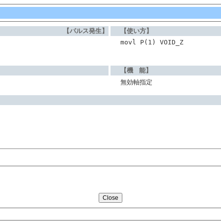
【パルス発生】
【使い方】
movl P(1) VOID_Z
【機 能】
無効軸指定