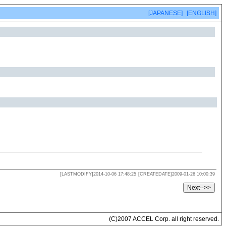
[JAPANESE]
[ENGLISH]
[LASTMODIFY]2014-10-06 17:48:25
[CREATEDATE]2009-01-26 10:00:39
(C)2007 ACCEL Corp. all right reserved.