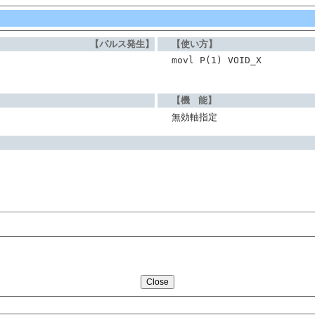
【パルス発生】
【使い方】
movl P(1) VOID_X
【機 能】
無効軸指定