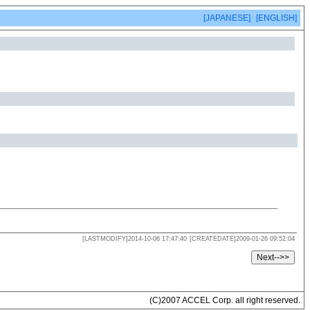
[JAPANESE]
[ENGLISH]
[LASTMODIFY]2014-10-06 17:47:40
[CREATEDATE]2009-01-26 09:52:04
(C)2007 ACCEL Corp. all right reserved.