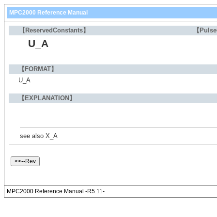
MPC2000 Reference Manual
【ReservedConstants】
【Puls
U_A
【FORMAT】
U_A
【EXPLANATION】
see also X_A
MPC2000 Reference Manual -R5.11-