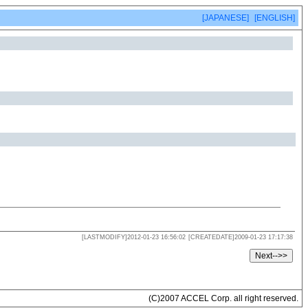
[JAPANESE]
[ENGLISH]
[LASTMODIFY]2012-01-23 16:56:02
[CREATEDATE]2009-01-23 17:17:38
(C)2007 ACCEL Corp. all right reserved.