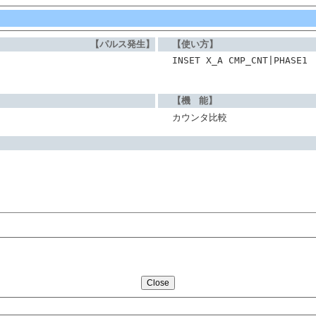
【パルス発生】
【使い方】
INSET X_A CMP_CNT|PHASE1
【機 能】
カウンタ比較