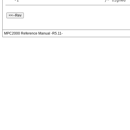
 -1                                     /* signed
MPC2000 Reference Manual -R5.11-