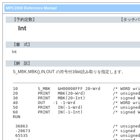
MPC2000 Reference Manual
【予約定数】
【タッチパ
Int
【書 式】
Int
【解 説】
S_MBK,MBK(),IN,OUT の符号付16bit読み取りを指定します。
10        S_MBK   &H00008FFF 20~Wrd     /* WORD wr
20        PRINT   MBK(20~Wrd)           /* unsigne
30        PRINT   MBK(20~Int)           /* signed 
40        OUT   -1 -1~Wrd               /* WORD wr
50        PRINT   IN(-1~Wrd)            /* unsigne
60        PRINT   IN(-1~Int)            /* signed 
RUN
 36863                                  /* unsigne
 -28673                                 /* signed
 65535                                  /* unsigne