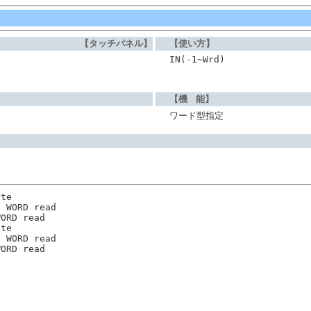
【タッチパネル】
【使い方】
IN(-1~Wrd)
【機 能】
ワード型指定
ite
d WORD read 
WORD read 
ite
d WORD read 
WORD read 
d
d