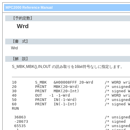
MPC2000 Reference Manual
【予約定数】
Wrd
【書 式】
Wrd
【解 説】
S_MBK,MBK(),IN,OUT の読み取りを16bit符号なしに指定します。
10        S_MBK   &H00008FFF 20~Wrd     /* WORD wr
20        PRINT   MBK(20~Wrd)           /* unsigne
30        PRINT   MBK(20~Int)           /* signed 
40        OUT   -1 -1~Wrd               /* WORD wr
50        PRINT   IN(-1~Wrd)            /* unsigne
60        PRINT   IN(-1~Int)            /* signed 
RUN
 36863                                  /* unsigne
 -28673                                 /* signed
 65535                                  /* unsigne