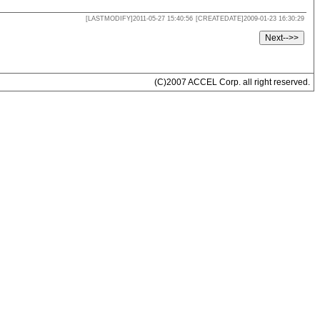
[LASTMODIFY]2011-05-27 15:40:56
[CREATEDATE]2009-01-23 16:30:29
(C)2007 ACCEL Corp. all right reserved.