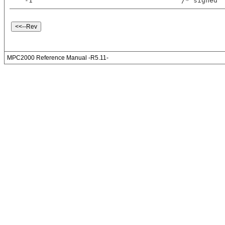
 -1                                     /* signed
MPC2000 Reference Manual -R5.11-