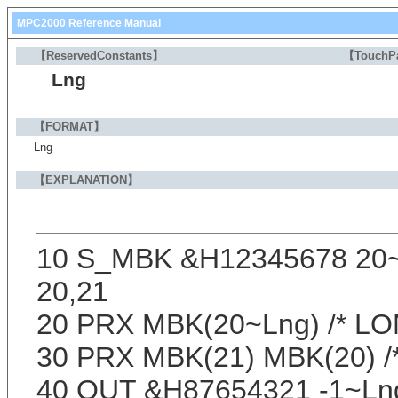
MPC2000 Reference Manual
【ReservedConstants】
【TouchP
Lng
【FORMAT】
Lng
【EXPLANATION】
10 S_MBK &H12345678 20~L
20,21
20 PRX MBK(20~Lng) /* LO
30 PRX MBK(21) MBK(20) 
40 OUT &H87654321 -1~Lng 