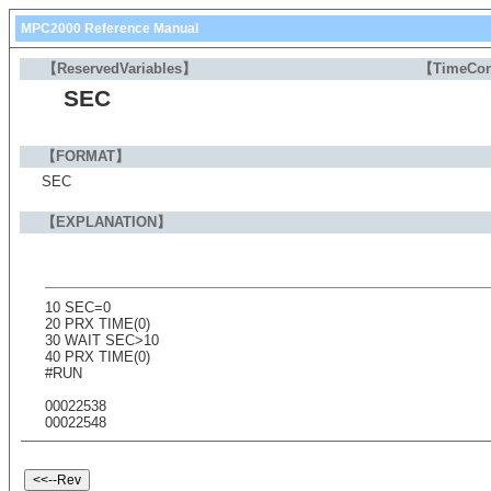
MPC2000 Reference Manual
【ReservedVariables】
【TimeCon
SEC
【FORMAT】
SEC
【EXPLANATION】
10 SEC=0
20 PRX TIME(0)
30 WAIT SEC>10
40 PRX TIME(0)
#RUN
00022538
00022548