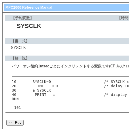
MPC2000 Reference Manual
【予約変数】
【時間
SYSCLK
【書 式】
SYSCLK
【解 説】
パワーオン後約1msecごとにインクリメントする変数です(CPUのクロ
10       SYSCLK=0                       /* SYSCLK 
20        TIME   100                    /* delay 1
30       a=SYSCLK
40        PRINT   a                     /* display
RUN
 101