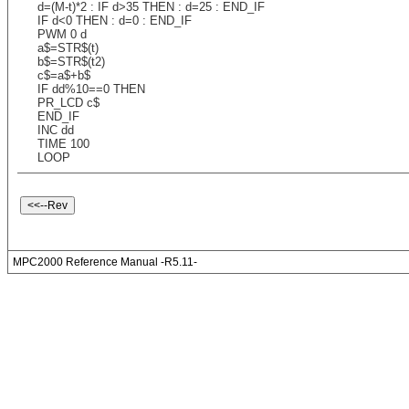
d=(M-t)*2 : IF d>35 THEN : d=25 : END_IF
IF d<0 THEN : d=0 : END_IF
PWM 0 d
a$=STR$(t)
b$=STR$(t2)
c$=a$+b$
IF dd%10==0 THEN
PR_LCD c$
END_IF
INC dd
TIME 100
LOOP
MPC2000 Reference Manual -R5.11-