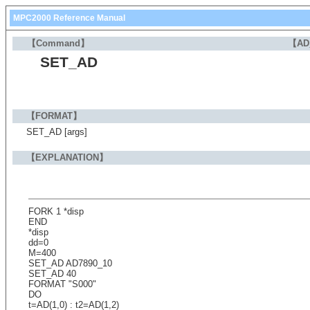
MPC2000 Reference Manual
【Command】
【AD
SET_AD
【FORMAT】
SET_AD [args]
【EXPLANATION】
FORK 1 *disp
END
*disp
dd=0
M=400
SET_AD AD7890_10
SET_AD 40
FORMAT "S000"
DO
t=AD(1,0) : t2=AD(1,2)