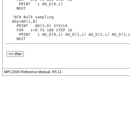
   PRINT   i AD_D(0,i)
  NEXT
'8CH Bulk sampling
dmy=AD(2,8)
  PRINT   AD(3,0) SYSCLK
  FOR   i=0 TO 100 STEP 10
   PRINT   i AD_D(0,i) AD_D(1,i) AD_D(2,i) AD_D(3,
  NEXT
MPC2000 Reference Manual -R5.11-