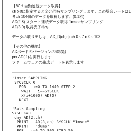
【8CH 自動連続データ取得】
chを8に指定すると全ch同時サンプリングします。この場合レートは1
各ch 104個のデータを取得します。(0.1秒)
AD(2,8) スタート連続データ取得 1msecサンプリング
AD(3,0) 取得完了待ち
データの取り出しは、AD_D(ch,n) ch:0～7 n:0～103
【その他の機能】
ADボードのバージョンの確認は
prx AD(-1)を実行します
ファームウェアの生成デートを表示します
'1msec SAMPLING 
 SYCSCLK=0
   FOR   i=0 TO 1440 STEP 2
    WAIT   i==SYSCLK
    X(i+1000)=AD(0) 
   NEXT  
'Bulk Sampling
SYSCLK=0
 dmy=AD(2,ch)
  PRINT   AD(3,ch) SYSCLK "1msec"
  PRINT   "dump"
  FOR   i=0 TO 800 STEP 50