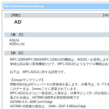
MPC2000 Reference Manual
【関数】
【AD
AD
【書 式】
AD(ch)
AD(fnc,ch)
【解 説】
MPC-1000/MPC-N816/MPC-1200のAD機能は、AD(20)～を使
単純な読み取り変換機能だけで、MPC-AD12のようなマクロ機能は
以下は、MPC-AD12に対する説明です。
【1msecサンプリング】
関数AD(ch)はADコンバータの変換値を返します。ch番号は、0～7で
このデータは、1msecごとに更新されています。
MPC-AD12をさらに一枚追加した場合は、ch番号として8～15を指定
返される値は、AD7890-4(標準出荷状態)搭載です
AD7890-4 0～4095 1mV/1digit
AD7890-10搭載の場合は、-2048～2047 4.883mV/digit