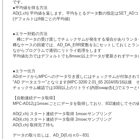
です。
●平均値を得る方法
AD(1,ch) 平均値を返します。平均をとるデータ数の指定はSET_A
(デフォルトは8個ごとの平均値)
●エラー対処の方法
稀にデータの受け渡しでチェックサムが発生する場合がありランタ
稀なケースの回避では、AD_DA_ERR変数を1にセットしておくとラ
ながらプログラムで適切にリトライ処理をします
平均値出力ではデフォルトでも8msec以上データが更新されずデー
●エラー出力
ADボードからMPCへのデータ引き渡しにはチェックサムが付加され
"AD データエラー"となります(MPC-3200 2.01_65 2024/05/
チェックサム確認では10回以上のリトライ(内部swap含む)でエラー
【自動連続データ取得】
MPC-AD12は1msecごとにデータを取得しており、832連続して
AD(2,ch) スタート連続データ取得 1msecサンプリング
AD(4,ch) スタート連続データ取得 2msecサンプリング
AD(3,ch) 取得完了待ち
データの取り出しは、AD_D(0,n) n:0～831