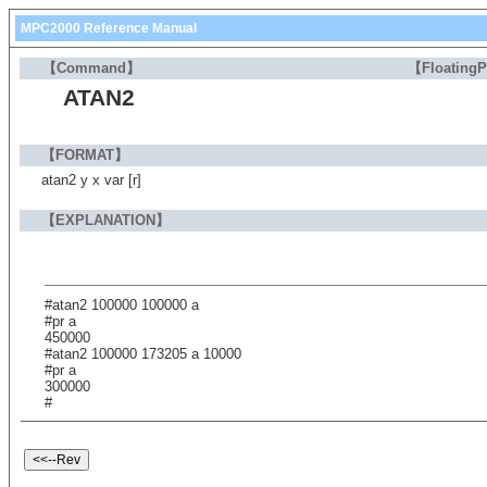
MPC2000 Reference Manual
【Command】
【Floating
ATAN2
【FORMAT】
atan2 y x var [r]
【EXPLANATION】
#atan2 100000 100000 a
#pr a
450000
#atan2 100000 173205 a 10000
#pr a
300000
#