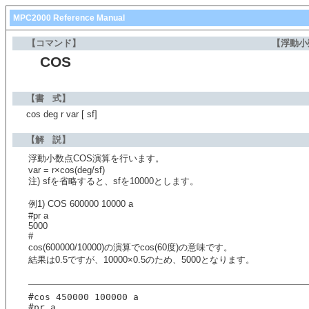
MPC2000 Reference Manual
【コマンド】
【浮動小
COS
【書 式】
cos deg r var [ sf]
【解 説】
浮動小数点COS演算を行います。
var = r×cos(deg/sf)
注) sfを省略すると、sfを10000とします。
例1) COS 600000 10000 a
#pr a
5000
#
cos(600000/10000)の演算でcos(60度)の意味です。
結果は0.5ですが、10000×0.5のため、5000となります。
#cos 450000 100000 a
#pr a