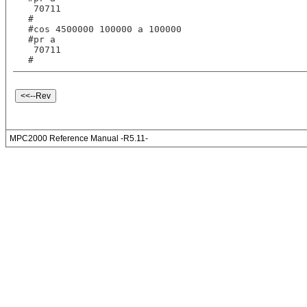
 70711
#      
#cos 4500000 100000 a 100000
#pr a
 70711
#
MPC2000 Reference Manual -R5.11-