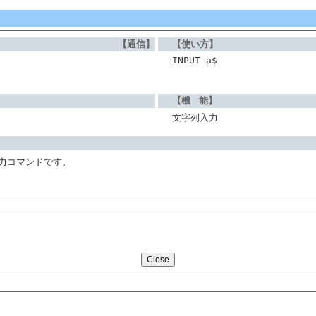
【通信】
【使い方】
INPUT a$
【機 能】
文字列入力
ル入力コマンドです。