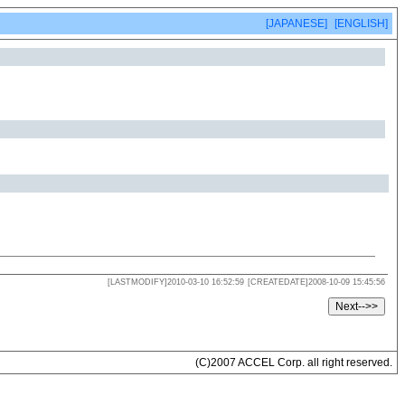
[JAPANESE]
[ENGLISH]
[LASTMODIFY]2010-03-10 16:52:59
[CREATEDATE]2008-10-09 15:45:56
(C)2007 ACCEL Corp. all right reserved.