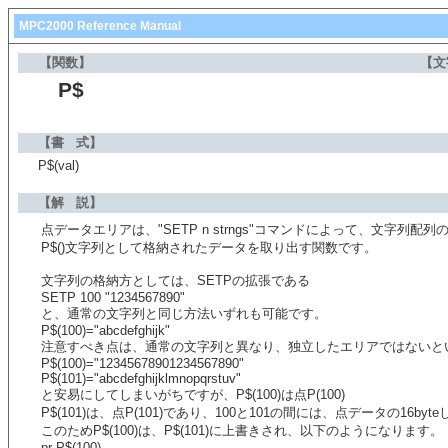
MPC2000 Reference Manual
【関数】
【文
P$
【書 式】
P$(val)
【解 説】
点データエリアは、"SETP n strngs"コマンドによって、文字列
P$()文字列として格納されたデータを取り出す関数です。
文字列の格納方としては、SETPの拡張である
SETP 100 "1234567890"
と、通常の文字列と同じ方法いずれも可能です。
P$(100)="abcdefghijk"
注意すべき点は、通常の文字列と異なり、独立したエリアではないと
P$(100)="12345678901234567890"
P$(101)="abcdefghijklmnopqrstuv"
と安易にしてしまいがちですが、P$(100)は点P(100)
P$(101)は、点P(101)であり、100と101の間には、点データの16by
このためP$(100)は、P$(101)に上書きされ、以下のようになります。
pr P$(100)