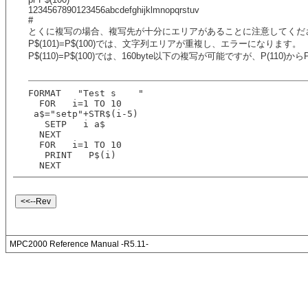
1234567890123456abcdefghijklmnopqrstuv
#
とくに複写の場合、複写先が十分にエリアがあることに注意してくだ
P$(101)=P$(100)では、文字列エリアが重複し、エラーになります。
P$(110)=P$(100)では、160byte以下の複写が可能ですが、P(110
FORMAT   "Test s    "
  FOR   i=1 TO 10
 a$="setp"+STR$(i-5)
   SETP   i a$
  NEXT  
  FOR   i=1 TO 10
   PRINT   P$(i)
  NEXT
MPC2000 Reference Manual -R5.11-