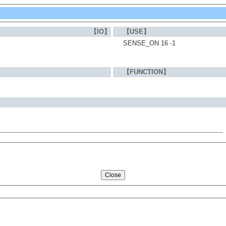
【IO】
【USE】
SENSE_ON 16 -1
【FUNCTION】