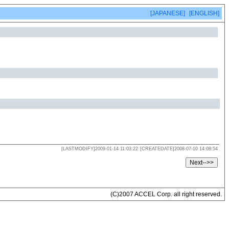
[JAPANESE]
[ENGLISH]
[LASTMODIFY]2009-01-14 11:03:22
[CREATEDATE]2008-07-10 14:08:54
(C)2007 ACCEL Corp. all right reserved.