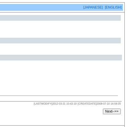
[JAPANESE]
[ENGLISH]
[LASTMODIFY]2012-03-21 10:43:19
[CREATEDATE]2008-07-10 14:04:05