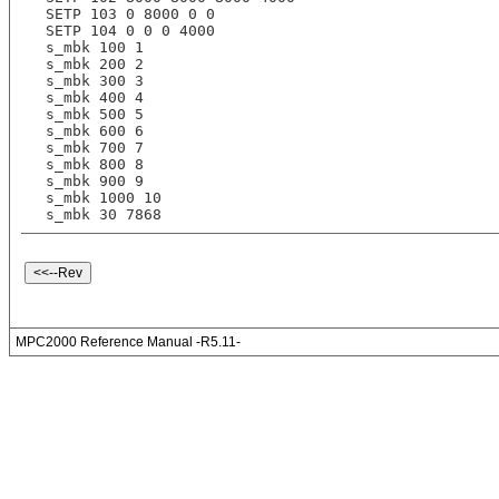
SETP 103 0 8000 0 0 
SETP 104 0 0 0 4000 
s_mbk 100 1
s_mbk 200 2
s_mbk 300 3
s_mbk 400 4
s_mbk 500 5
s_mbk 600 6
s_mbk 700 7
s_mbk 800 8
s_mbk 900 9
s_mbk 1000 10
s_mbk 30 7868
MPC2000 Reference Manual -R5.11-