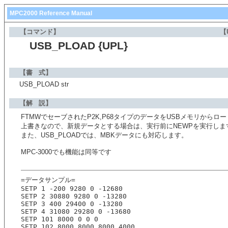
MPC2000 Reference Manual
【コマンド】
【
USB_PLOAD {UPL}
【書 式】
USB_PLOAD str
【解 説】
FTMWでセーブされたP2K,P68タイプのデータをUSBメモリからロ
上書きなので、新規データとする場合は、実行前にNEWPを実行しま
また、USB_PLOADでは、MBKデータにも対応します。
MPC-3000でも機能は同等です
=データサンプル=
SETP 1 -200 9280 0 -12680 
SETP 2 30880 9280 0 -13280 
SETP 3 400 29400 0 -13280 
SETP 4 31080 29280 0 -13680 
SETP 101 8000 0 0 0 
SETP 102 8000 8000 8000 4000 