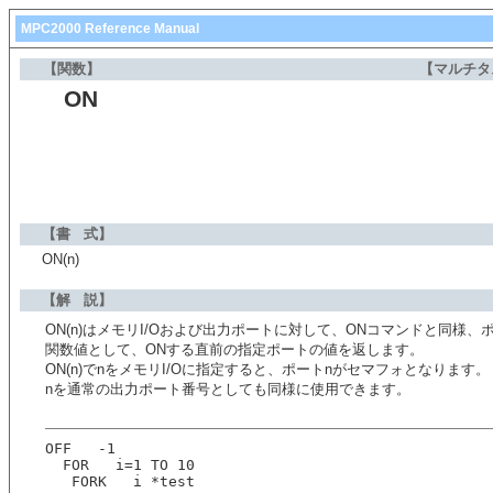
MPC2000 Reference Manual
【関数】
【マルチタ
ON
【書 式】
ON(n)
【解 説】
ON(n)はメモリI/Oおよび出力ポートに対して、ONコマンドと同様、
関数値として、ONする直前の指定ポートの値を返します。
ON(n)でnをメモリI/Oに指定すると、ポートnがセマフォとなります。
nを通常の出力ポート番号としても同様に使用できます。
OFF   -1
  FOR   i=1 TO 10
   FORK   i *test