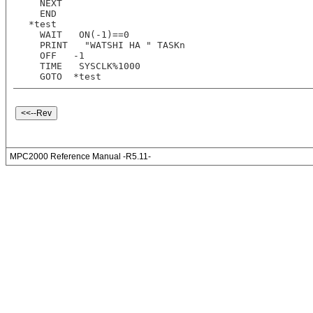
  NEXT  
  END  
*test
  WAIT   ON(-1)==0
  PRINT   "WATSHI HA " TASKn
  OFF   -1
  TIME   SYSCLK%1000
  GOTO  *test
MPC2000 Reference Manual -R5.11-